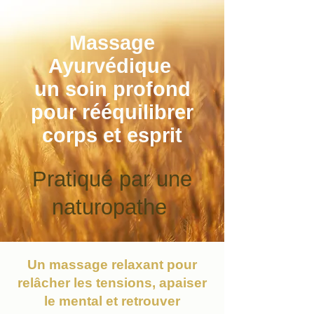
Massage
Ayurvédique
un soin profond
pour rééquilibrer
corps et esprit
Pratiqué par une
naturopathe
Un massage relaxant pour
relâcher les tensions, apaiser
le mental et retrouver