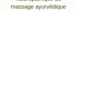
massage ayurvédique
Je m’appelle Céline Fouet,
Naturopathe en présentiel et en
visio.
J’aide les personnes à retrouver
un équilibre physique et
émotionnel
Ici, le massage
ayurvédique
ne se
limite pas à un moment de détente.
Il s’inscrit dans une
approche globale
de la naturopathie, où le
corps
, le
mental
et les
émotions
sont
indissociables.
En tant que
naturopathe
, je prends en
compte votre
état général
, votre niveau
de
fatigue
, votre
stress
, votre
rythme
de vie
et vos
besoins du moment
.