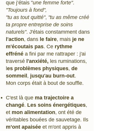
que j’étais "
une femme forte"
.
"Toujours à fond",
"tu as tout quitté"
,
"tu as même créé
ta propre entreprise de soins
naturels"
. J'étais constamment dans
l'action
, dans
le faire
, mais
je ne
m'écoutais pas
. Ce
rythme
effréné
a fini par me rattraper : j'ai
traversé
l'anxiété,
les ruminations,
l
es problèmes physiques
,
de
sommeil
,
jusqu'au burn-out
.
Mon corps était à bout de souffle.
C'est là que
ma trajectoire a
changé
.
Les soins énergétiques
,
et
mon alimentation
, ont été de
véritables bouées de sauvetage. Ils
m’ont apaisée
et m'ont appris à