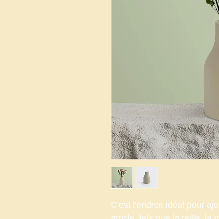
C'est l'endroit idéal pour aj
article, tels que la taille, la