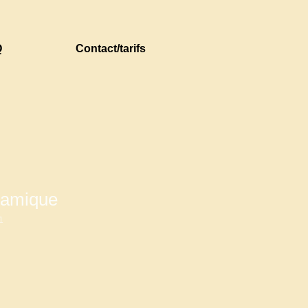
Q
Contact/tarifs
ramique
1