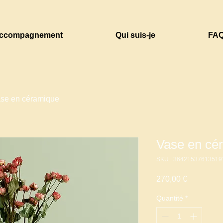
ccompagnement
Qui suis-je
FA
se en céramique
Vase en cé
SKU : 36421537613519
Prix
270,00 €
Quantité
*