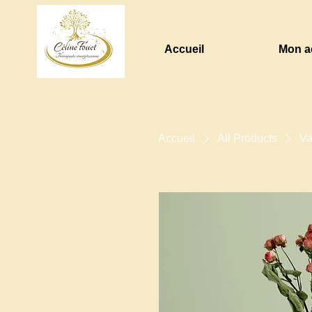
Accueil
Mon a
Accueil
All Products
Va